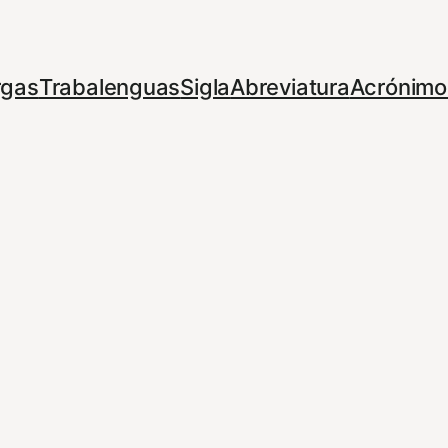
rgas
Trabalenguas
Sigla
Abreviatura
Acrónimo