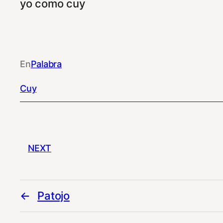
yo como cuy
En
Palabra
Cuy
NEXT
Patojo