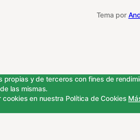
Tema por
And
 propias y de terceros con fines de rendimie
 de las mismas.
 cookies en nuestra Política de Cookies
Más
e otras entidades, para poder acceder y usar
rdo con alguna de estas finalidades, podrá 