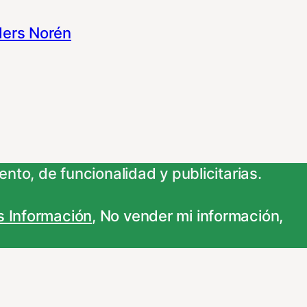
ers Norén
nto, de funcionalidad y publicitarias.
 Información
,
No vender mi información
,
 su información para las finalidades que se
personalizar sus opciones a través
...