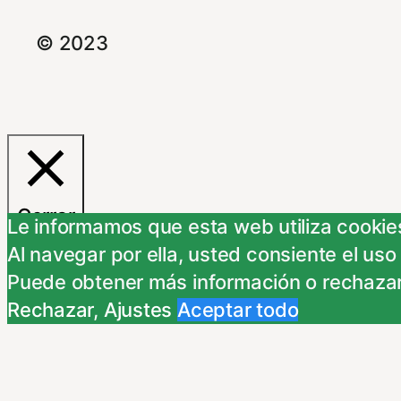
© 2023
Cerrar
Le informamos que esta web utiliza cookies
Al navegar por ella, usted consiente el uso
Resumen de privacidad
Puede obtener más información o rechazar
Rechazar
,
Ajustes
Aceptar todo
Este Sitio Web utiliza cookies propias y d
indican a continuación. Si no está de acue
Necessary