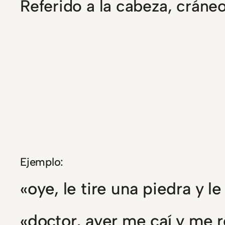
Referido a la cabeza, cráne
Ejemplo:
«oye, le tire una piedra y l
«doctor, ayer me caí y me 