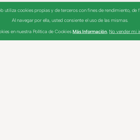
utiliza cookies propias y de terceros con fines de rendimiento, de fu
Al navegar por ella, usted consiente el uso de las mismas.
kies en nuestra Política de Cookies
Más Información
,
No vender mi 
dad
Política de cookies
Tema por
An