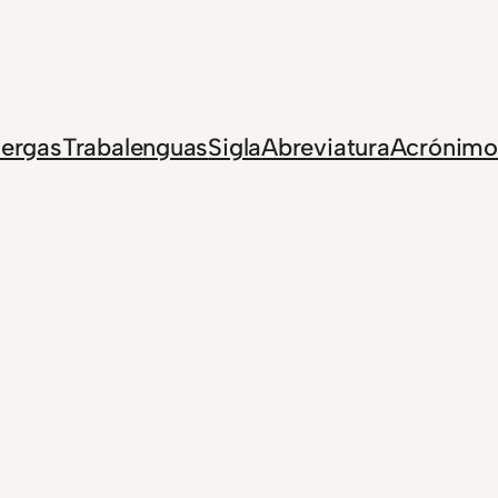
Jergas
Trabalenguas
Sigla
Abreviatura
Acrónimo