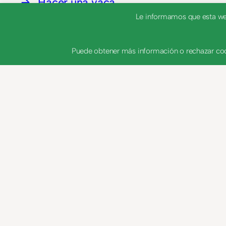
Hacer una vaca
Le informamos que esta web 
Puede obtener más información o rechazar coo
Acerca de..
Aviso legal
Politica de privaci
© 2023