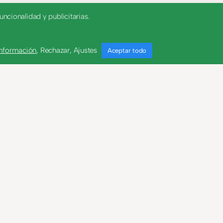
ncionalidad y publicitarias.
información
,
Rechazar
,
Ajustes
Aceptar todo
ders Norén