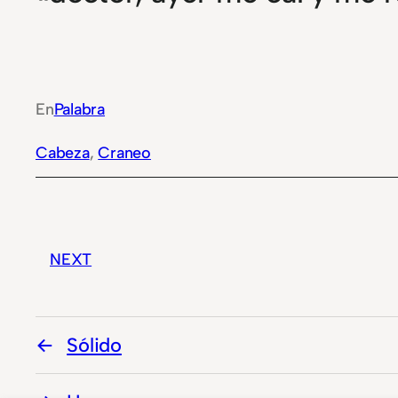
En
Palabra
Cabeza
, 
Craneo
NEXT
Sólido