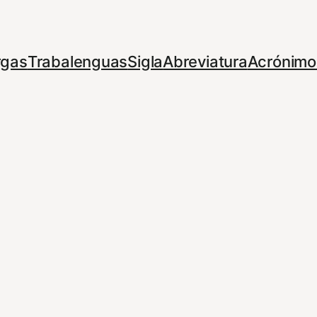
rgas
Trabalenguas
Sigla
Abreviatura
Acrónimo