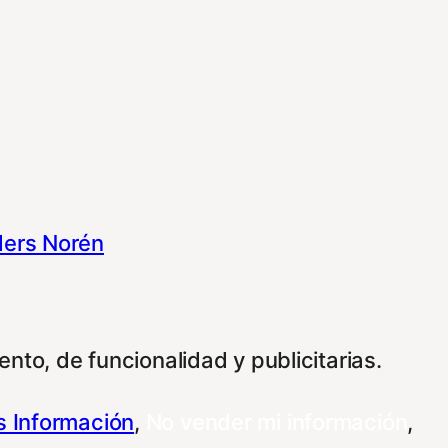
ers Norén
nto, de funcionalidad y publicitarias.
 Información
,
No vender mi información
,