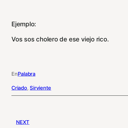
Ejemplo:
Vos sos cholero de ese viejo rico.
En
Palabra
Criado
, 
Sirviente
NEXT