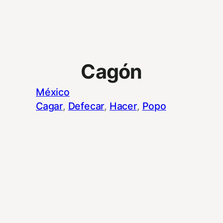
Cagón
México
Cagar
, 
Defecar
, 
Hacer
, 
Popo