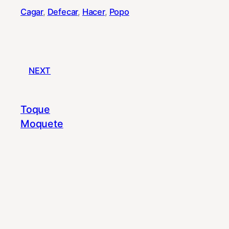
Cagar
, 
Defecar
, 
Hacer
, 
Popo
NEXT
Toque
Moquete