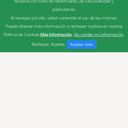
terceros con fines de rendimiento, de funcionalidad y
NEXT
publicitarias.
Al navegar por ella, usted consiente el uso de las mismas.
Puede obtener más información o rechazar cookies en nuestra
Carajo
Política de Cookies
Más Información
,
No vender mi información
,
Rechazar
,
Ajustes
Aceptar todo
Trolo