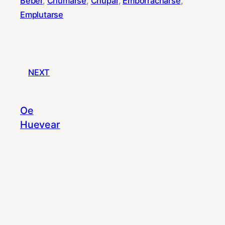
Beber
, 
Chumarse
, 
Chupar
, 
Emborracharse
, 
Emplutarse
NEXT
Oe
Huevear