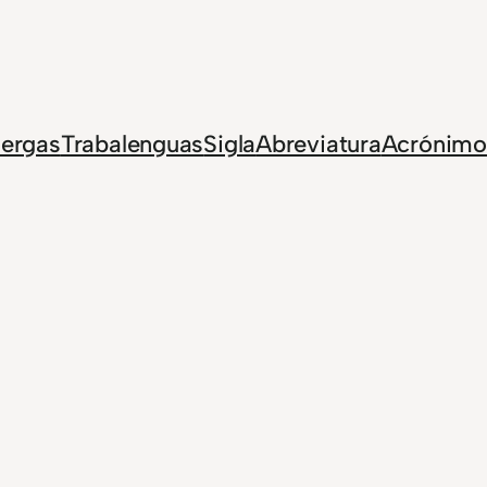
Jergas
Trabalenguas
Sigla
Abreviatura
Acrónimo