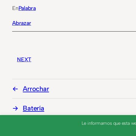
En
Palabra
Abrazar
NEXT
Arrochar
Batería
Le informamos que esta web 