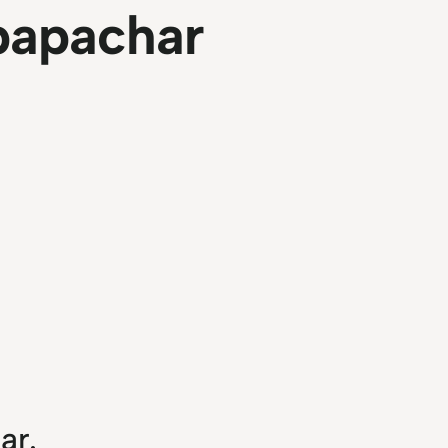
apachar
ar.