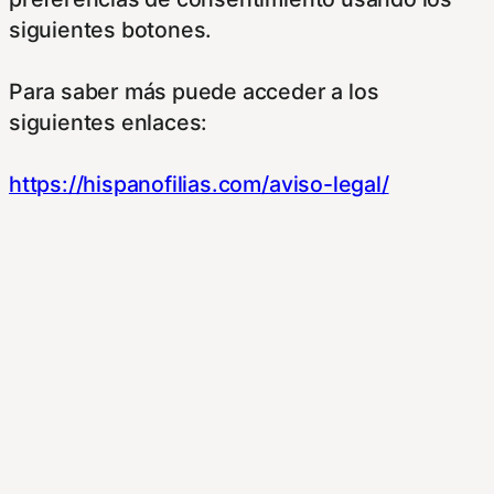
siguientes botones.
Para saber más puede acceder a los
siguientes enlaces:
https://hispanofilias.com/aviso-legal/
https://hispanofilias.com/politica-de-
privacidad/
https://hispanofilias.com/politica-de-cookies/
Necessary
Necessary
Siempre activado
Estas Cookies se utilizan para mejorar su
experiencia de navegación y optimizar el
funcionamiento de nuestro sitio Web.
Almacenan configuraciones de servicios para