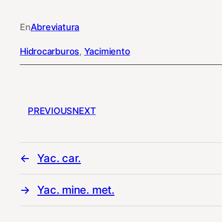
En
Abreviatura
Hidrocarburos
, 
Yacimiento
PREVIOUS
NEXT
Yac. car.
Yac. mine. met.