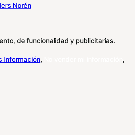
ers Norén
nto, de funcionalidad y publicitarias.
 Información
,
No vender mi información
,