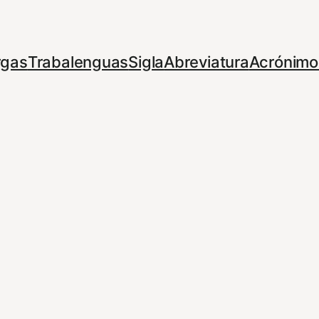
rgas
Trabalenguas
Sigla
Abreviatura
Acrónimo