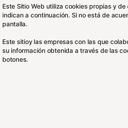
Este Sitio Web utiliza cookies propias y d
indican a continuación. Si no está de acue
pantalla.
Este sitioy las empresas con las que cola
su información obtenida a través de las c
botones.
Para saber más puede acceder a los sigui
https://hispanofilias.com/aviso-legal/
https://hispanofilias.com/politica-de-priva
https://hispanofilias.com/politica-de-cooki
Necessary