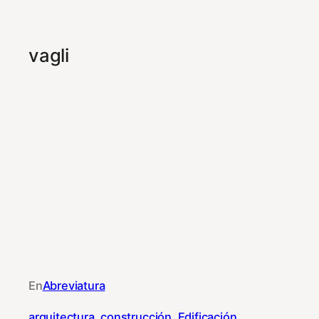
vagli
En
Abreviatura
arquitectura
, 
construcción
, 
Edificación
, 