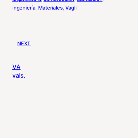
ingeniería
, 
Materiales
, 
Vagli
NEXT
VA
vals.