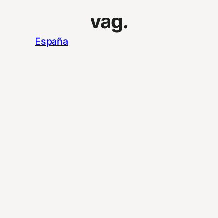
vag.
España