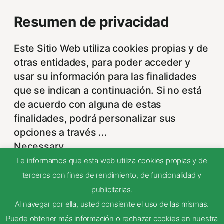
Resumen de privacidad
Este Sitio Web utiliza cookies propias y de
otras entidades, para poder acceder y
usar su información para las finalidades
que se indican a continuación. Si no está
de acuerdo con alguna de estas
finalidades, podrá personalizar sus
opciones a través
...
Necessary
Necessary
Le informamos que esta web utiliza cookies propias y de
Siempre activado
terceros con fines de rendimiento, de funcionalidad y
Estas Cookies se utilizan para mejorar su
publicitarias.
experiencia de navegación y optimizar el
Al navegar por ella, usted consiente el uso de las mismas.
funcionamiento de nuestro sitio Web.
Puede obtener más información o rechazar cookies en nuestra