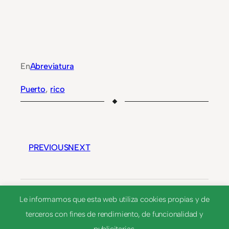
En
Abreviatura
Puerto
, 
rico
PREVIOUS
NEXT
PN
Le informamos que esta web utiliza cookies propias y de
terceros con fines de rendimiento, de funcionalidad y
PS