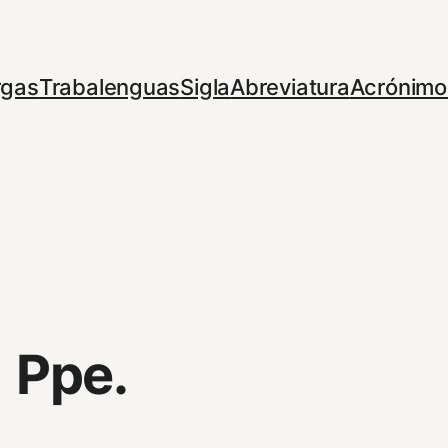
rgas
Trabalenguas
Sigla
Abreviatura
Acrónimo
Ppe.