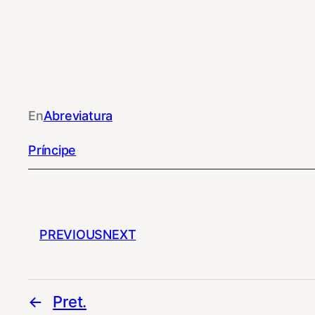
En
Abreviatura
Príncipe
PREVIOUS
NEXT
Pret.