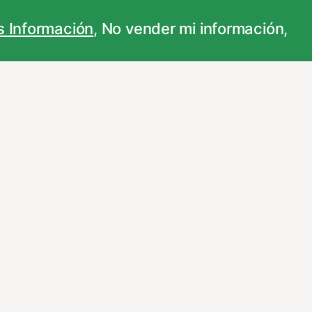
personalizar sus opciones a través
...
 Información
,
No vender mi información
,
ncionamiento de nuestro sitio Web.
vez que nos visite. Para saber más puedes
adas. Para saber más puedes dirigirte a
 que los cambios surtan efecto.
uarios obtenida a través de la