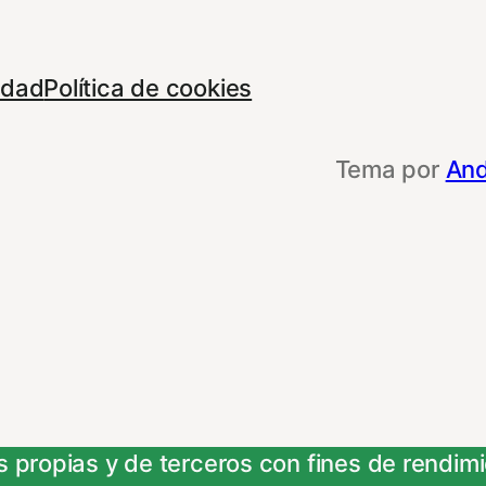
cidad
Política de cookies
Tema por
And
 propias y de terceros con fines de rendimie
e otras entidades, para poder acceder y usar