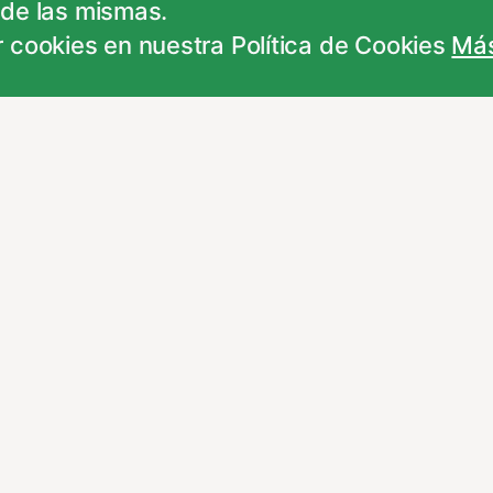
 de las mismas.
rdo con alguna de estas finalidades, podrá 
 cookies en nuestra Política de Cookies
Más
experiencia de navegación y optimizar el fu
ara que no tenga que reconfigurarlos cada 
ncionamiento del sitio y pueden ser rechaz
 ajustes no olvides recargar la página para
ar información del comportamiento de los us