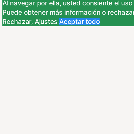
Al navegar por ella, usted consiente el uso
indican a continuación. Si no está de acue
Puede obtener más información o rechazar
Necessary
Rechazar
,
Ajustes
Aceptar todo
Necessary
Siempre activado
Estas Cookies se utilizan para mejorar su 
Almacenan configuraciones de servicios p
dirigirte a nuestra politica de cookies.
Non-necessary
Non-necessary
Estas cookies no son necesarias para el fu
nuestra politica de cookies. Si cambias los
Publicidad comportamental
Publicidad comportamental
Estas cookies son utilizadas para almacen