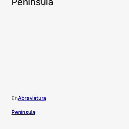
Península
En
Abreviatura
Península