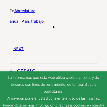
En
Abreviatura
anual
, 
Plan
, 
trabajo
NEXT
OREALC
Le informamos que esta web utiliza cookies propias y de
terceros con fines de rendimiento, de funcionalidad y
PEMLE
publicitarias.
Al navegar por ella, usted consiente el uso de las mismas.
Puede obtener más información o rechazar cookies en nuestra