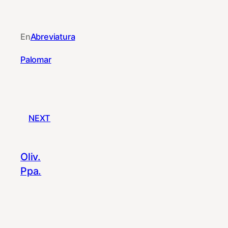
En
Abreviatura
Palomar
NEXT
Oliv.
Ppa.