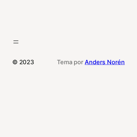
© 2023
Tema por
Anders Norén
Le informamos que esta web utiliza cookies
propias y de terceros con fines de
rendimiento, de funcionalidad y publicitarias.
Al navegar por ella, usted consiente el uso de
las mismas.
Puede obtener más información o rechazar