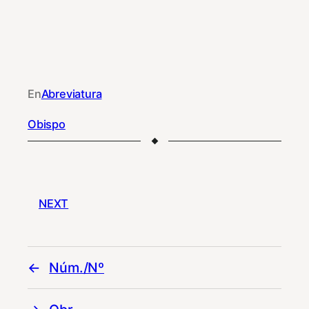
En
Abreviatura
Obispo
NEXT
Núm./Nº