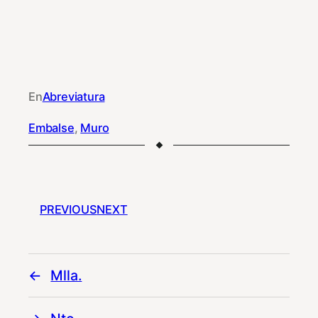
En
Abreviatura
Embalse
, 
Muro
PREVIOUS
NEXT
Mlla.