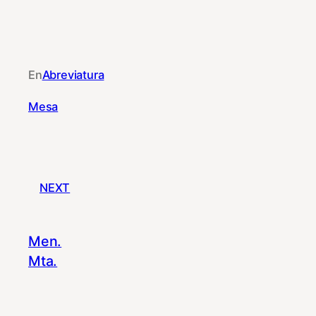
En
Abreviatura
Mesa
NEXT
Men.
Mta.