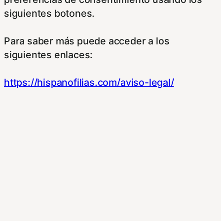
siguientes botones.
Para saber más puede acceder a los
siguientes enlaces:
https://hispanofilias.com/aviso-legal/
https://hispanofilias.com/politica-de-
privacidad/
https://hispanofilias.com/politica-de-cookies/
Necessary
Necessary
Siempre activado
Estas Cookies se utilizan para mejorar su
experiencia de navegación y optimizar el
funcionamiento de nuestro sitio Web.
Almacenan configuraciones de servicios para