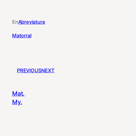
En
Abreviatura
Matorral
PREVIOUS
NEXT
Mat.
My.