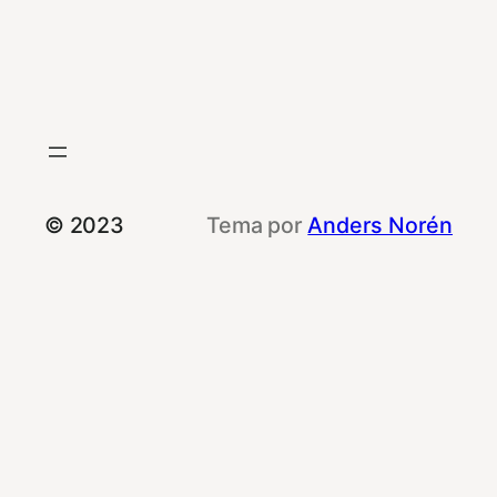
© 2023
Tema por
Anders Norén
Le informamos que esta web utiliza cookies
propias y de terceros con fines de
rendimiento, de funcionalidad y publicitarias.
Al navegar por ella, usted consiente el uso de
las mismas.
Puede obtener más información o rechazar