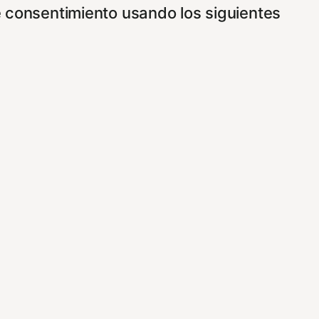
e consentimiento usando los siguientes
ncionamiento de nuestro sitio Web.
vez que nos visite. Para saber más puedes