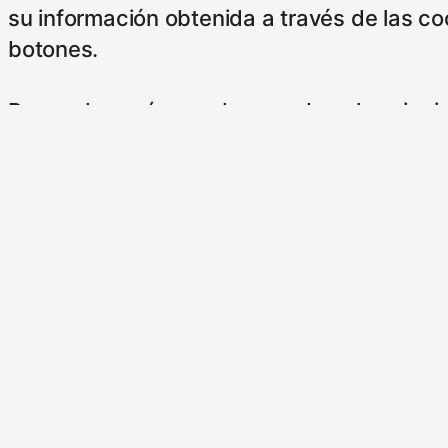
su información obtenida a través de las c
botones.
Para saber más puede acceder a los sigui
https://hispanofilias.com/aviso-legal/
https://hispanofilias.com/politica-de-priva
https://hispanofilias.com/politica-de-cooki
Necessary
Necessary
Siempre activado
Estas Cookies se utilizan para mejorar su 
Almacenan configuraciones de servicios p
dirigirte a nuestra politica de cookies.