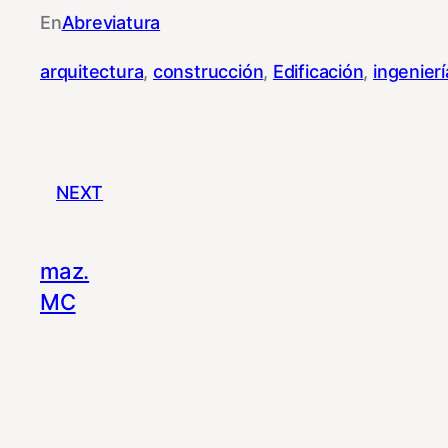
En
Abreviatura
arquitectura
, 
construcción
, 
Edificación
, 
ingenierí
NEXT
maz.
MC