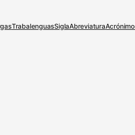
rgas
Trabalenguas
Sigla
Abreviatura
Acrónimo