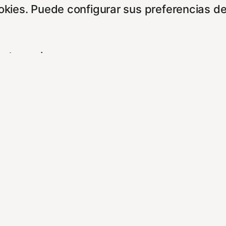
ookies. Puede configurar sus preferencias d
entes enlaces:
cidad/
es/
experiencia de navegación y optimizar el fu
ara que no tenga que reconfigurarlos cada 