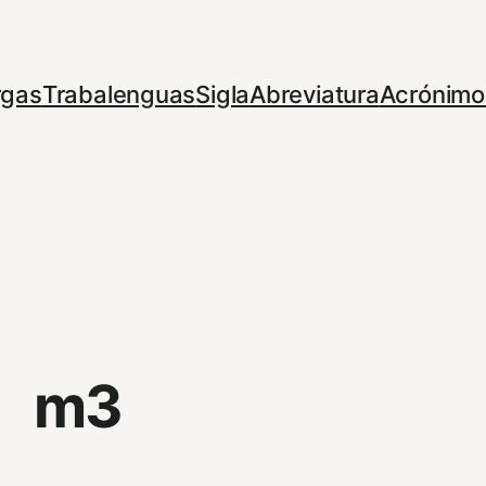
rgas
Trabalenguas
Sigla
Abreviatura
Acrónimo
m3