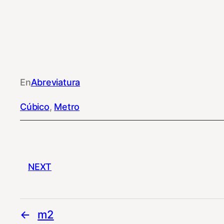
En
Abreviatura
Cúbico
, 
Metro
NEXT
m2