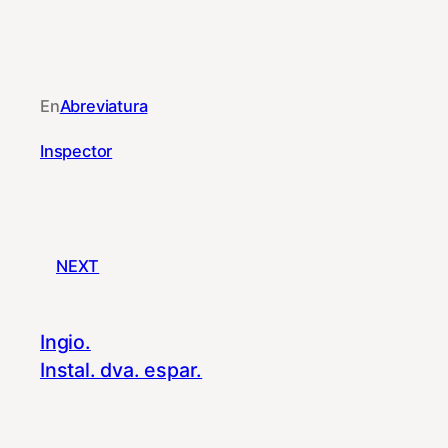
En
Abreviatura
Inspector
NEXT
Ingio.
Instal. dva. espar.