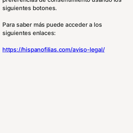
siguientes botones.
Para saber más puede acceder a los
siguientes enlaces:
https://hispanofilias.com/aviso-legal/
https://hispanofilias.com/politica-de-
privacidad/
https://hispanofilias.com/politica-de-cookies/
Necessary
Necessary
Siempre activado
Estas Cookies se utilizan para mejorar su
experiencia de navegación y optimizar el
funcionamiento de nuestro sitio Web.
Almacenan configuraciones de servicios para