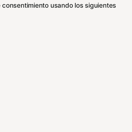
e consentimiento usando los siguientes
ncionamiento de nuestro sitio Web.
vez que nos visite. Para saber más puedes