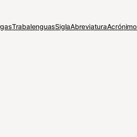
rgas
Trabalenguas
Sigla
Abreviatura
Acrónimo