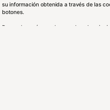
su información obtenida a través de las c
botones.
Para saber más puede acceder a los sigui
https://hispanofilias.com/aviso-legal/
https://hispanofilias.com/politica-de-priva
https://hispanofilias.com/politica-de-cooki
Necessary
Necessary
Siempre activado
Estas Cookies se utilizan para mejorar su 
Almacenan configuraciones de servicios p
dirigirte a nuestra politica de cookies.