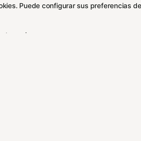
ookies. Puede configurar sus preferencias d
entes enlaces:
cidad/
es/
experiencia de navegación y optimizar el fu
ara que no tenga que reconfigurarlos cada 