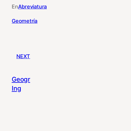
En
Abreviatura
Geometría
NEXT
Geogr
Ing