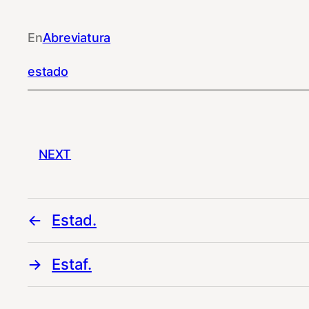
En
Abreviatura
estado
NEXT
Estad.
Estaf.