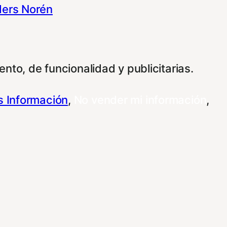
ers Norén
nto, de funcionalidad y publicitarias.
 Información
,
No vender mi información
,