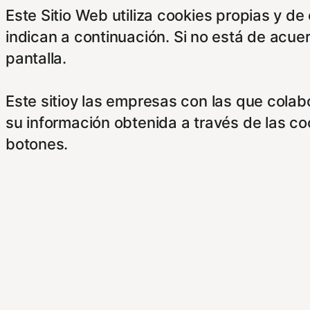
Este Sitio Web utiliza cookies propias y d
indican a continuación. Si no está de acue
pantalla.
Este sitioy las empresas con las que cola
su información obtenida a través de las c
botones.
Para saber más puede acceder a los sigui
https://hispanofilias.com/aviso-legal/
https://hispanofilias.com/politica-de-priva
https://hispanofilias.com/politica-de-cooki
Necessary