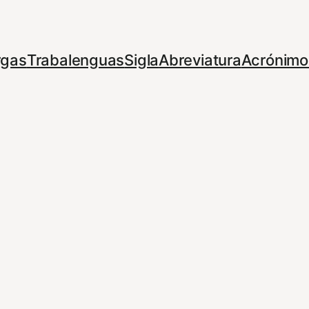
rgas
Trabalenguas
Sigla
Abreviatura
Acrónimo