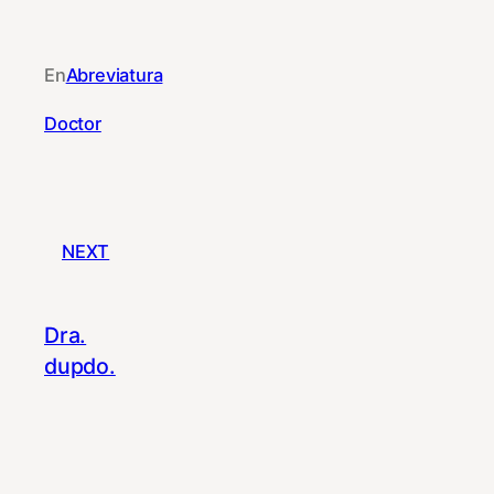
En
Abreviatura
Doctor
NEXT
Dra.
dupdo.