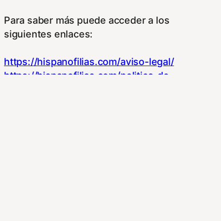
Para saber más puede acceder a los
siguientes enlaces:
https://hispanofilias.com/aviso-legal/
https://hispanofilias.com/politica-de-
privacidad/
https://hispanofilias.com/politica-de-cookies/
Necessary
Necessary
Siempre activado
Estas Cookies se utilizan para mejorar su
experiencia de navegación y optimizar el
funcionamiento de nuestro sitio Web.
Almacenan configuraciones de servicios para
que no tenga que reconfigurarlos cada vez