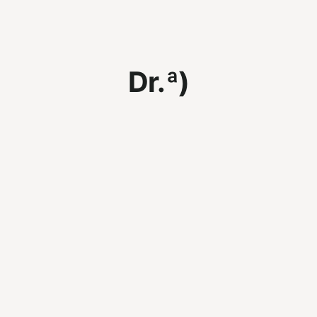
Dr.ª)