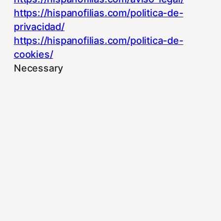
https://hispanofilias.com/politica-de-
privacidad/
https://hispanofilias.com/politica-de-
cookies/
Necessary
Necessary
Siempre activado
Estas Cookies se utilizan para mejorar su
experiencia de navegación y optimizar el
funcionamiento de nuestro sitio Web.
Almacenan configuraciones de servicios
para que no tenga que reconfigurarlos
cada vez que nos visite. Para saber más
puedes dirigirte a nuestra politica de
cookies.
Non-necessary