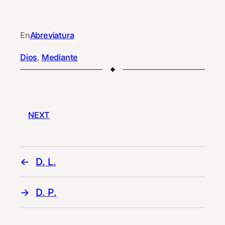
En
Abreviatura
Dios
, 
Mediante
NEXT
D. L.
D. P.