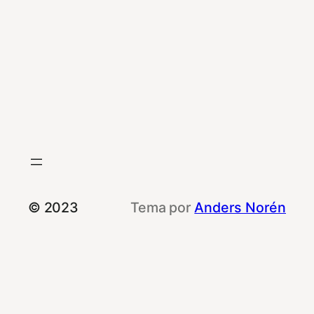
© 2023
Tema por
Anders Norén
Le informamos que esta web utiliza cookies
propias y de terceros con fines de
rendimiento, de funcionalidad y publicitarias.