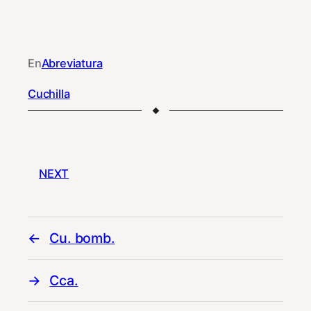
En
Abreviatura
Cuchilla
NEXT
Cu. bomb.
Cca.