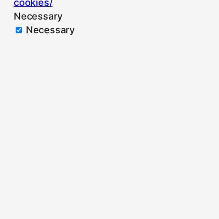
cookies/
Necessary
Necessary
Siempre activado
Estas Cookies se utilizan para mejorar su
experiencia de navegación y optimizar el
funcionamiento de nuestro sitio Web.
Almacenan configuraciones de servicios
para que no tenga que reconfigurarlos
cada vez que nos visite. Para saber más
puedes dirigirte a nuestra politica de
cookies.
Non-necessary
Non-necessary
Estas cookies no son necesarias para el
funcionamiento del sitio y pueden ser