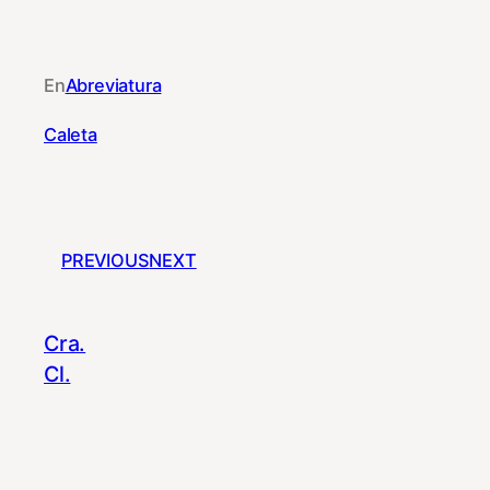
En
Abreviatura
Caleta
PREVIOUS
NEXT
Cra.
Cl.