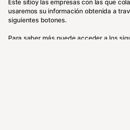
Este sitioy las empresas con las que col
usaremos su información obtenida a trav
siguientes botones.
Para saber más puede acceder a los sigu
https://hispanofilias.com/aviso-legal/
https://hispanofilias.com/politica-de-pri
https://hispanofilias.com/politica-de-coo
Necessary
Necessary
Siempre activado
Estas Cookies se utilizan para mejorar s
Almacenan configuraciones de servicios 
puedes dirigirte a nuestra politica de coo