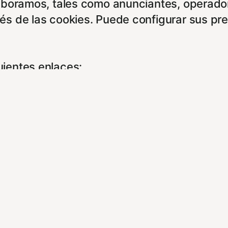
aboramos, tales como anunciantes, operadore
és de las cookies. Puede configurar sus pr
ientes enlaces:
vacidad/
kies/
u experiencia de navegación y optimizar el 
para que no tenga que reconfigurarlos cada
kies.