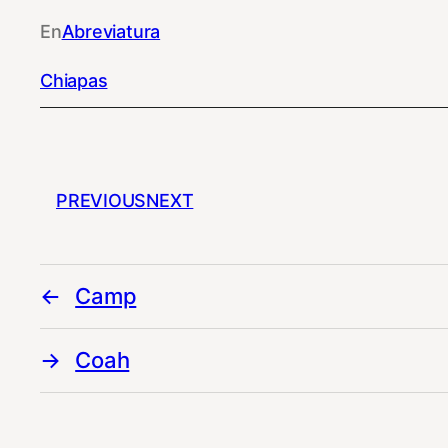
En
Abreviatura
Chiapas
PREVIOUS
NEXT
Camp
Coah