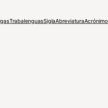
rgas
Trabalenguas
Sigla
Abreviatura
Acrónimo