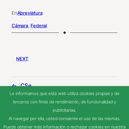
En
Abreviatura
Cámara
, 
Federal
NEXT
CSe
Le informamos que esta web utiliza cookies propias y de
terceros con fines de rendimiento, de funcionalidad y
CFed – GeneralRoca
publicitarias.
Al navegar por ella, usted consiente el uso de las mismas.
Puede obtener más información o rechazar cookies en nuestra