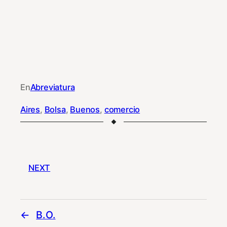
En
Abreviatura
Aires
, 
Bolsa
, 
Buenos
, 
comercio
NEXT
B.O.