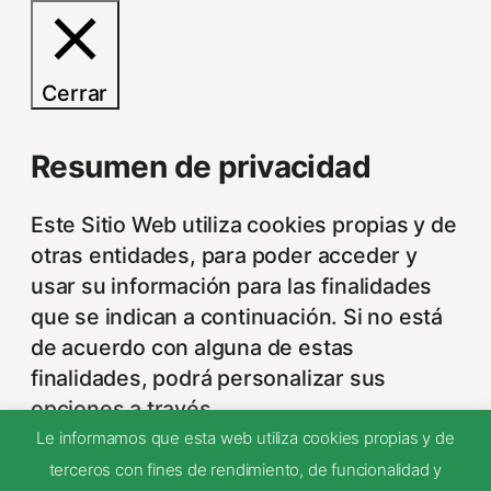
Cerrar
Resumen de privacidad
Este Sitio Web utiliza cookies propias y de
otras entidades, para poder acceder y
usar su información para las finalidades
que se indican a continuación. Si no está
de acuerdo con alguna de estas
finalidades, podrá personalizar sus
opciones a través
...
Necessary
Le informamos que esta web utiliza cookies propias y de
terceros con fines de rendimiento, de funcionalidad y
Necessary