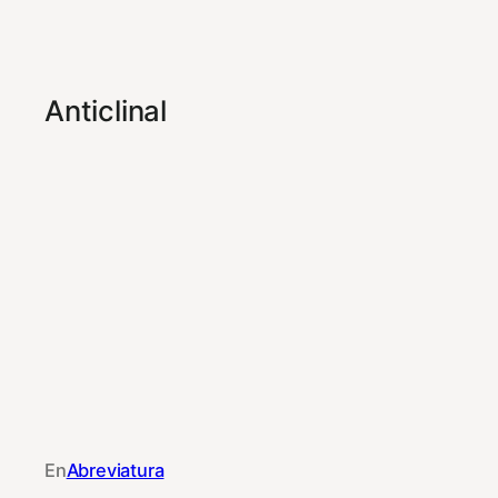
Anticlinal
En
Abreviatura