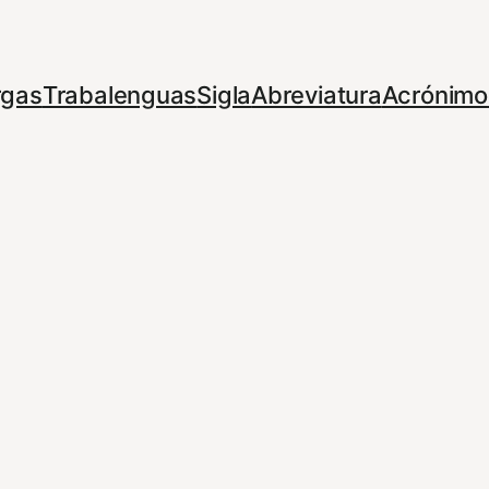
rgas
Trabalenguas
Sigla
Abreviatura
Acrónimo