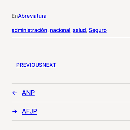
En
Abreviatura
administración
, 
nacional
, 
salud
, 
Seguro
PREVIOUS
NEXT
ANP
AFJP