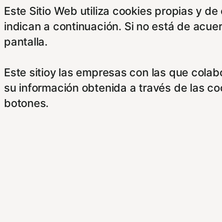
Este Sitio Web utiliza cookies propias y d
indican a continuación. Si no está de acue
pantalla.
Este sitioy las empresas con las que cola
su información obtenida a través de las c
botones.
Para saber más puede acceder a los sigui
https://hispanofilias.com/aviso-legal/
https://hispanofilias.com/politica-de-priva
https://hispanofilias.com/politica-de-cooki
Necessary