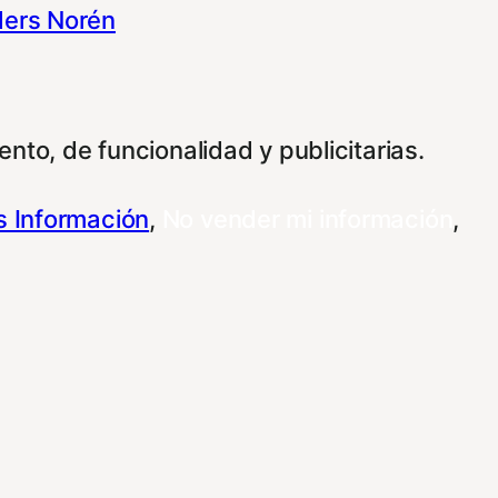
ers Norén
nto, de funcionalidad y publicitarias.
 Información
,
No vender mi información
,