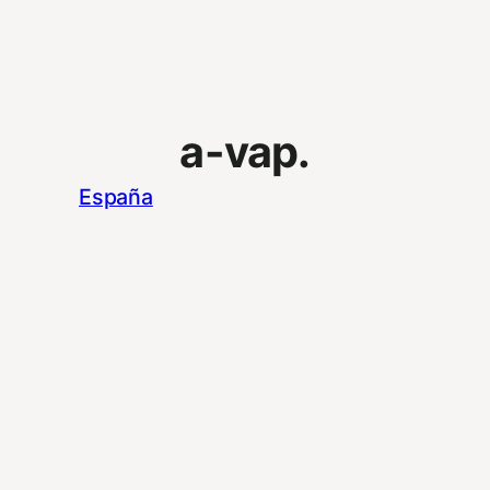
a-vap.
España