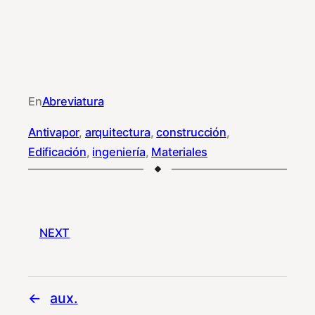
En
Abreviatura
Antivapor
, 
arquitectura
, 
construcción
, 
Edificación
, 
ingeniería
, 
Materiales
NEXT
aux.