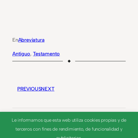
En
Abreviatura
Antiguo
, 
Testamento
PREVIOUS
NEXT
A. S.
Le informamos que esta web utiliza cookies propias y de
terceros con fines de rendimiento, de funcionalidad y
atte.