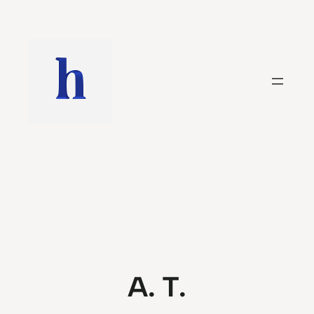
Saltar
al
contenido
A. T.