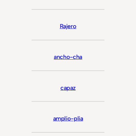
Rajero
ancho-cha
capaz
amplio-plia