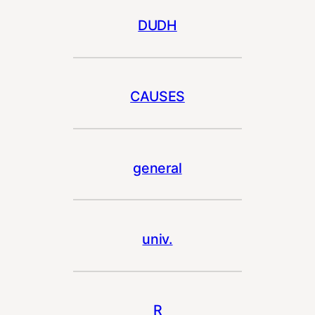
DUDH
CAUSES
general
univ.
R