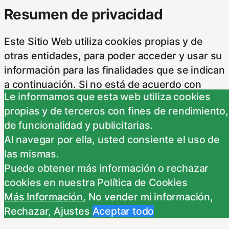
Resumen de privacidad
Este Sitio Web utiliza cookies propias y de
otras entidades, para poder acceder y usar su
información para las finalidades que se indican
a continuación. Si no está de acuerdo con
Le informamos que esta web utiliza cookies
alguna de estas finalidades, podrá
propias y de terceros con fines de rendimiento,
personalizar sus opciones a través
...
de funcionalidad y publicitarias.
Necessary
Al navegar por ella, usted consiente el uso de
Necessary
las mismas.
Siempre activado
Puede obtener más información o rechazar
Estas Cookies se utilizan para mejorar su
cookies en nuestra Política de Cookies
experiencia de navegación y optimizar el
Más Información
,
No vender mi información
,
funcionamiento de nuestro sitio Web.
Rechazar
,
Ajustes
Aceptar todo
Almacenan configuraciones de servicios para
que no tenga que reconfigurarlos cada vez