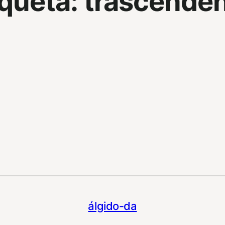
iqueta:
trascenden
álgido-da