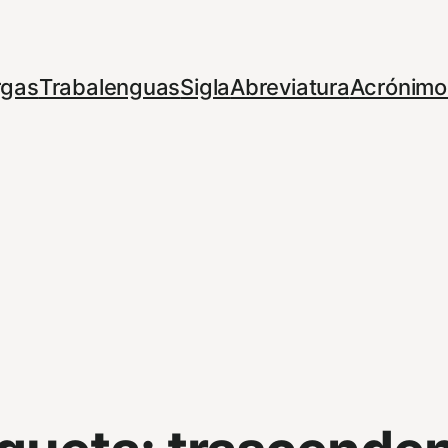
rgas
Trabalenguas
Sigla
Abreviatura
Acrónimo