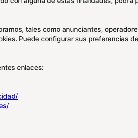
rdo con alguna de estas finalidades, podrá 
boramos, tales como anunciantes, operadores
ookies. Puede configurar sus preferencias d
entes enlaces:
cidad/
es/