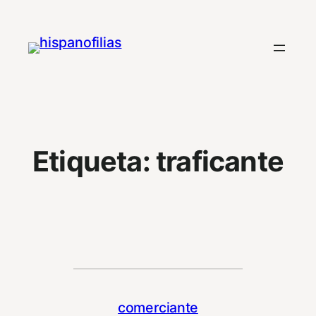
Saltar
al
contenido
Etiqueta:
traficante
comerciante