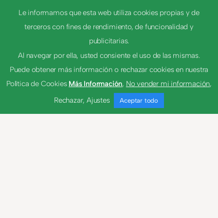
Le informamos que esta web utiliza cookies propias y de
terceros con fines de rendimiento, de funcionalidad y
publicitarias.
excepción
Al navegar por ella, usted consiente el uso de las mismas.
Puede obtener más información o rechazar cookies en nuestra
Política de Cookies
Más Información
,
No vender mi información
,
Rechazar
,
Ajustes
Aceptar todo
© 2023
Tema por
Anders Norén