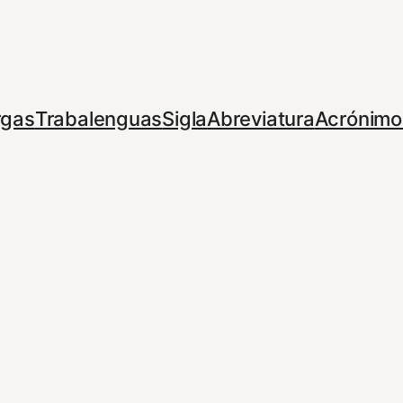
rgas
Trabalenguas
Sigla
Abreviatura
Acrónimo