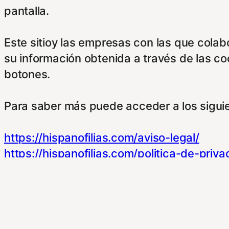
pantalla.
Este sitioy las empresas con las que cola
su información obtenida a través de las c
botones.
Para saber más puede acceder a los sigui
https://hispanofilias.com/aviso-legal/
https://hispanofilias.com/politica-de-priva
https://hispanofilias.com/politica-de-cooki
Necessary
Necessary
Siempre activado