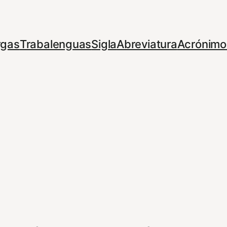
rgas
Trabalenguas
Sigla
Abreviatura
Acrónimo