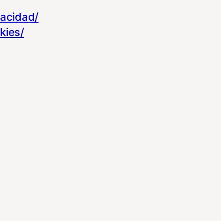
vacidad/
kies/
u experiencia de navegación y optimizar el 
para que no tenga que reconfigurarlos cada
kies.
funcionamiento del sitio y pueden ser rech
os ajustes no olvides recargar la página pa