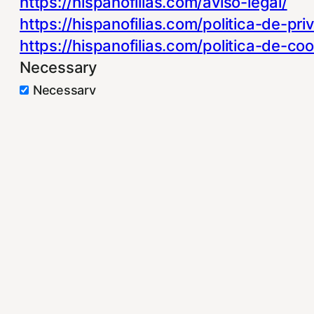
https://hispanofilias.com/aviso-legal/
https://hispanofilias.com/politica-de-pri
https://hispanofilias.com/politica-de-coo
Necessary
Necessary
Siempre activado
Estas Cookies se utilizan para mejorar s
Almacenan configuraciones de servicios 
puedes dirigirte a nuestra politica de coo
Non-necessary
Non-necessary
Estas cookies no son necesarias para el 
nuestra politica de cookies. Si cambias l
Publicidad comportamental
Publicidad comportamental