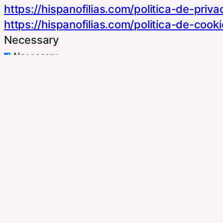
https://hispanofilias.com/politica-de-priva
https://hispanofilias.com/politica-de-cooki
Necessary
Necessary
Siempre activado
Estas Cookies se utilizan para mejorar su 
Almacenan configuraciones de servicios p
dirigirte a nuestra politica de cookies.
Non-necessary
Non-necessary
Estas cookies no son necesarias para el fu
nuestra politica de cookies. Si cambias los
Publicidad comportamental
Publicidad comportamental