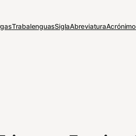
rgas
Trabalenguas
Sigla
Abreviatura
Acrónimo