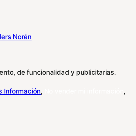
ers Norén
nto, de funcionalidad y publicitarias.
 Información
,
No vender mi información
,