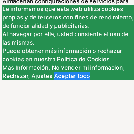
Almacenan configuraciones de servicios para
Le informamos que esta web utiliza cookies
que no tenga que reconfigurarlos cada vez
propias y de terceros con fines de rendimiento,
que nos visite. Para saber más puedes
de funcionalidad y publicitarias.
dirigirte a nuestra politica de cookies.
Al navegar por ella, usted consiente el uso de
Non-necessary
las mismas.
Non-necessary
Puede obtener más información o rechazar
Estas cookies no son necesarias para el
cookies en nuestra Política de Cookies
funcionamiento del sitio y pueden ser
Más Información
,
No vender mi información
,
rechazadas. Para saber más puedes dirigirte a
Rechazar
,
Ajustes
Aceptar todo
nuestra politica de cookies. Si cambias los
ajustes no olvides recargar la página para que
los cambios surtan efecto.
Publicidad comportamental
Publicidad comportamental
Estas cookies son utilizadas para almacenar
información del comportamiento de los