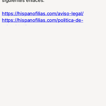
siguientes enlaces:
https://hispanofilias.com/aviso-legal/
https://hispanofilias.com/politica-de-
privacidad/
https://hispanofilias.com/politica-de-cookies/
Necessary
Necessary
Siempre activado
Estas Cookies se utilizan para mejorar su
experiencia de navegación y optimizar el
funcionamiento de nuestro sitio Web.
Almacenan configuraciones de servicios para
que no tenga que reconfigurarlos cada vez
que nos visite. Para saber más puedes
dirigirte a nuestra politica de cookies.