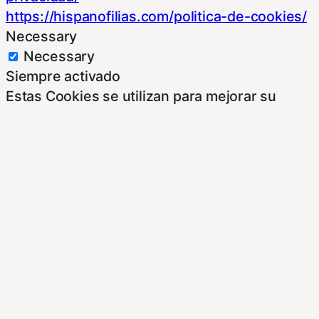
https://hispanofilias.com/politica-de-cookies/
Necessary
Necessary
Siempre activado
Estas Cookies se utilizan para mejorar su
experiencia de navegación y optimizar el
funcionamiento de nuestro sitio Web.
Almacenan configuraciones de servicios para
que no tenga que reconfigurarlos cada vez
que nos visite. Para saber más puedes
dirigirte a nuestra politica de cookies.
Non-necessary
Non-necessary
Estas cookies no son necesarias para el
funcionamiento del sitio y pueden ser
rechazadas. Para saber más puedes dirigirte a