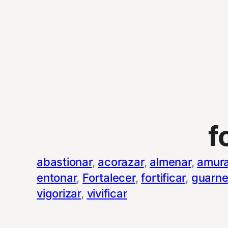
f
abastionar
, 
acorazar
, 
almenar
, 
amura
entonar
, 
Fortalecer
, 
fortificar
, 
guarne
vigorizar
, 
vivificar