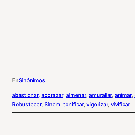
En
Sinónimos
abastionar
, 
acorazar
, 
almenar
, 
amurallar
, 
animar
, 
Robustecer
, 
Sinom
, 
tonificar
, 
vigorizar
, 
vivificar