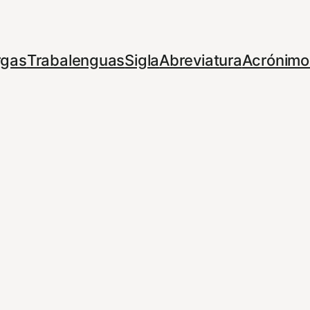
rgas
Trabalenguas
Sigla
Abreviatura
Acrónimo