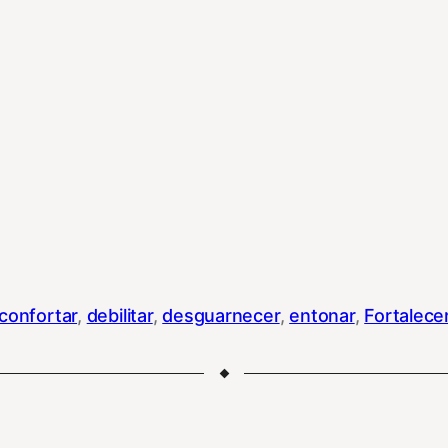
confortar
, 
debilitar
, 
desguarnecer
, 
entonar
, 
Fortalece