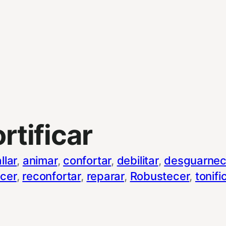
ortificar
llar
, 
animar
, 
confortar
, 
debilitar
, 
desguarnec
cer
, 
reconfortar
, 
reparar
, 
Robustecer
, 
tonifi