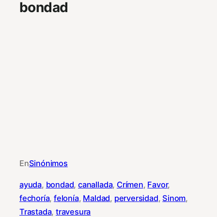
bondad
En
Sinónimos
ayuda
, 
bondad
, 
canallada
, 
Crímen
, 
Favor
, 
fechoría
, 
felonía
, 
Maldad
, 
perversidad
, 
Sinom
, 
Trastada
, 
travesura