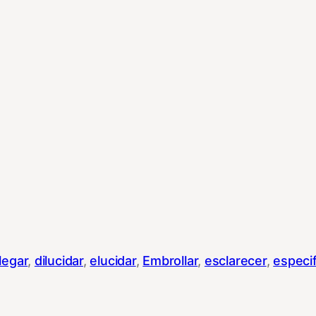
legar
, 
dilucidar
, 
elucidar
, 
Embrollar
, 
esclarecer
, 
especif