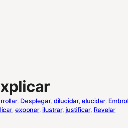
xplicar
rrollar
, 
Desplegar
, 
dilucidar
, 
elucidar
, 
Embrol
licar
, 
exponer
, 
ilustrar
, 
justificar
, 
Revelar