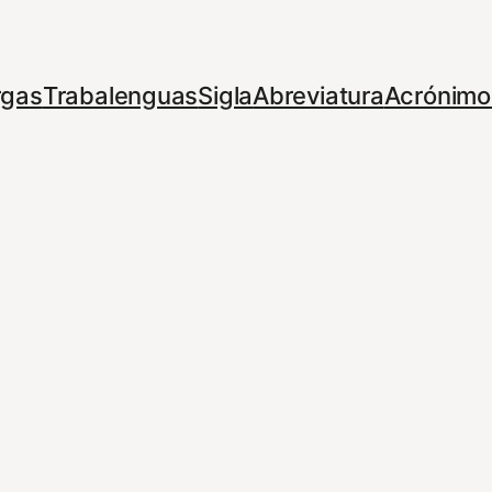
rgas
Trabalenguas
Sigla
Abreviatura
Acrónimo