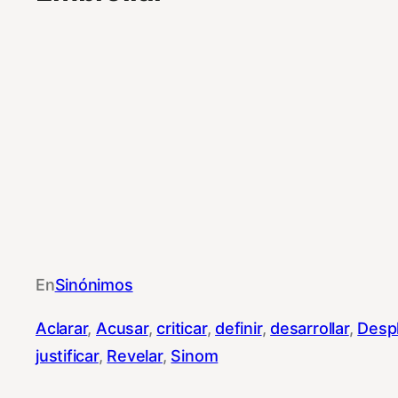
En
Sinónimos
Aclarar
, 
Acusar
, 
criticar
, 
definir
, 
desarrollar
, 
Desp
justificar
, 
Revelar
, 
Sinom