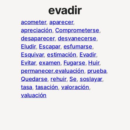
evadir
acometer
, 
aparecer
, 
apreciación
, 
Comprometerse
, 
desaparecer
, 
desvanecerse
, 
Eludir
, 
Escapar
, 
esfumarse
, 
Esquivar
, 
estimación
, 
Evadir
, 
Evitar
, 
examen
, 
Fugarse
, 
Huir
, 
permanecer.evaluación
, 
prueba
, 
Quedarse
, 
rehuir
, 
Se
, 
soslayar
, 
tasa
, 
tasación
, 
valoración
, 
valuación