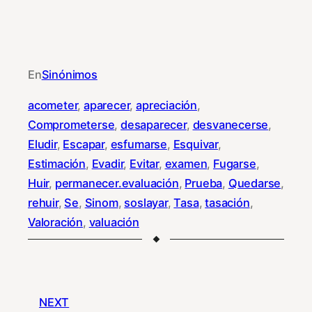
En
Sinónimos
acometer
, 
aparecer
, 
apreciación
, 
Comprometerse
, 
desaparecer
, 
desvanecerse
, 
Eludir
, 
Escapar
, 
esfumarse
, 
Esquivar
, 
Estimación
, 
Evadir
, 
Evitar
, 
examen
, 
Fugarse
, 
Huir
, 
permanecer.evaluación
, 
Prueba
, 
Quedarse
, 
rehuir
, 
Se
, 
Sinom
, 
soslayar
, 
Tasa
, 
tasación
, 
Valoración
, 
valuación
NEXT